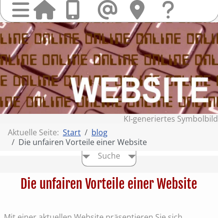
Startseit
Anrufen
Mail
Hi
finden
Frag
Sie
&
uns
Kont
KI‑generiertes Symbolbild
Aktuelle Seite:
Start
blog
Die unfairen Vorteile einer Website
Suche
Die unfairen Vorteile einer Website
Mit einer aktuellen Website präsentieren Sie sich