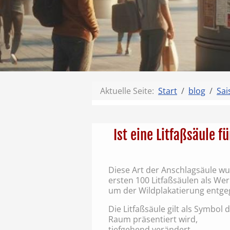
Aktuelle Seite:
Start
blog
Sai
Ist eine Litfaßsäule
Diese Art der Anschlagsäule wur
ersten 100 Litfaßsäulen als Wer
um der Wildplakatierung entge
Die Litfaßsäule gilt als Symbo
Raum präsentiert wird,
tiefgehend verändert.