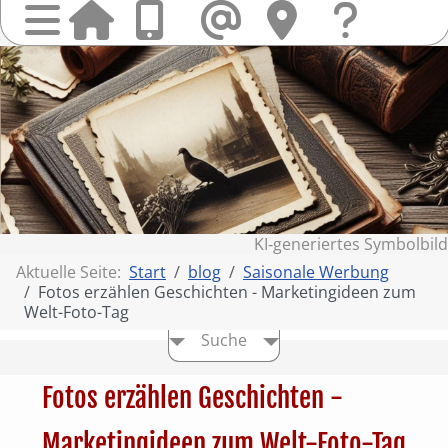
Startseit
Anrufen
Mail
Hi
finden
Frag
Sie
&
uns
Kont
KI‑generiertes Symbolbild
Aktuelle Seite:
Start
blog
Saisonale Werbung
Fotos erzählen Geschichten - Marketingideen zum
Welt-Foto-Tag
Suche
Fotos erzählen Geschichten -
Marketingideen zum Welt-Foto-Tag