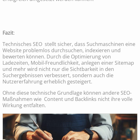
Fazit
:
Technisches SEO stellt sicher, dass Suchmaschinen eine
Website problemlos durchsuchen, indexieren und
bewerten können. Durch die Optimierung von
Ladezeiten, Mobil-Freundlichkeit, anlegen einer Sitemap
und mehr wird nicht nur die Sichtbarkeit in den
Suchergebnissen verbessert, sondern auch die
Nutzererfahrung erheblich gesteigert.
Ohne diese technische Grundlage können andere SEO-
Maßnahmen wie Content und Backlinks nicht ihre volle
Wirkung entfalten.