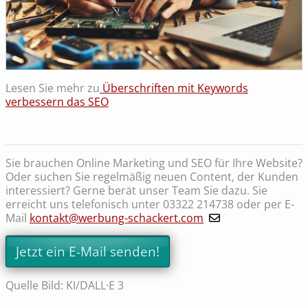
Lesen Sie mehr zu
Überschriften mit Keywords
verbessern das SEO
Sie brauchen Online Marketing und SEO für Ihre Website?
Oder suchen Sie regelmäßig neuen Content, der Kunden
interessiert? Gerne berät unser Team Sie dazu. Sie
erreicht uns telefonisch unter 03322 214738 oder per E-
Mail
kontakt@werbung-schackert.com
Jetzt ein E-Mail senden!
Quelle Bild: KI/DALL·E 3