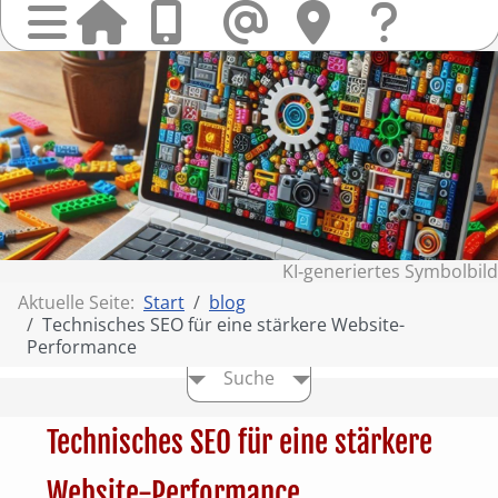
Startseit
Anrufen
Mail
Hi
finden
Frag
Sie
&
uns
Kont
KI‑generiertes Symbolbild
Aktuelle Seite:
Start
blog
Technisches SEO für eine stärkere Website-
Performance
Suche
Technisches SEO für eine stärkere
Website-Performance