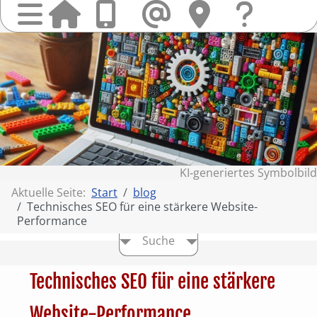
Startseit
Anrufen
Mail
Hi
finden
Frag
Sie
&
uns
Kont
KI‑generiertes Symbolbild
Aktuelle Seite:
Start
blog
Technisches SEO für eine stärkere Website-
Performance
Suche
Technisches SEO für eine stärkere
Website-Performance