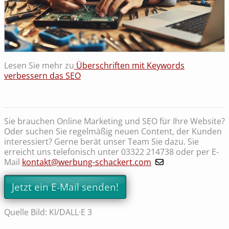
Lesen Sie mehr zu
Überschriften mit Keywords
verbessern das SEO
Sie brauchen Online Marketing und SEO für Ihre Website?
Oder suchen Sie regelmäßig neuen Content, der Kunden
interessiert? Gerne berät unser Team Sie dazu. Sie
erreicht uns telefonisch unter 03322 214738 oder per E-
Mail
kontakt@werbung-schackert.com
Jetzt ein E-Mail senden!
Quelle Bild: KI/DALL·E 3