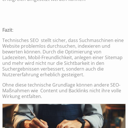
Fazit
:
Technisches SEO stellt sicher, dass Suchmaschinen eine
Website problemlos durchsuchen, indexieren und
bewerten können. Durch die Optimierung von
Ladezeiten, Mobil-Freundlichkeit, anlegen einer Sitemap
und mehr wird nicht nur die Sichtbarkeit in den
Suchergebnissen verbessert, sondern auch die
Nutzererfahrung erheblich gesteigert.
Ohne diese technische Grundlage können andere SEO-
Maßnahmen wie Content und Backlinks nicht ihre volle
Wirkung entfalten.