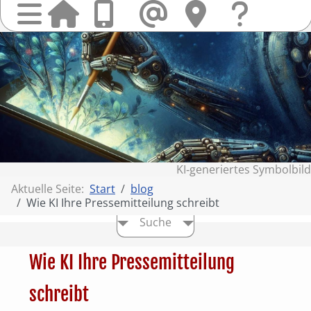
Startseit
Anrufen
Mail
Hi
finden
Frag
Sie
&
uns
Kont
KI‑generiertes Symbolbild
Aktuelle Seite:
Start
blog
Wie KI Ihre Pressemitteilung schreibt
Suche
Wie KI Ihre Pressemitteilung
schreibt