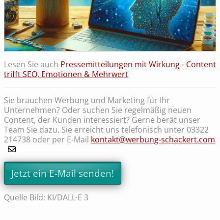
Lesen Sie auch
Pressemitteilungen mit Wirkung - Content
trifft SEO, Emotionen & Mehrwert
Sie brauchen Werbung und Marketing für Ihr
Unternehmen? Oder suchen Sie regelmäßig neuen
Content, der Kunden interessiert? Gerne berät unser
Team Sie dazu. Sie erreicht uns telefonisch unter 03322
214738 oder per E-Mail
kontakt@werbung-schackert.com
Jetzt ein E-Mail senden!
Quelle Bild: KI/DALL·E 3