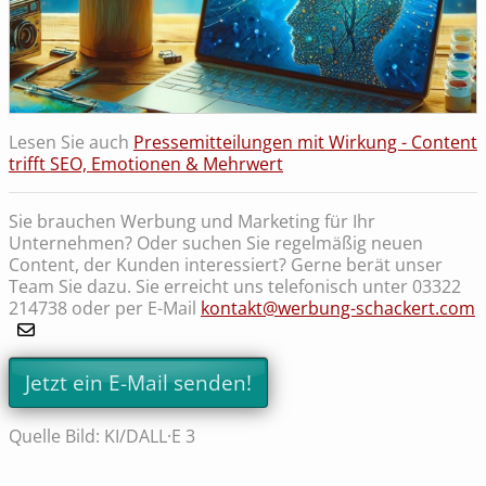
Lesen Sie auch
Pressemitteilungen mit Wirkung - Content
trifft SEO, Emotionen & Mehrwert
Sie brauchen Werbung und Marketing für Ihr
Unternehmen? Oder suchen Sie regelmäßig neuen
Content, der Kunden interessiert? Gerne berät unser
Team Sie dazu. Sie erreicht uns telefonisch unter 03322
214738 oder per E-Mail
kontakt@werbung-schackert.com
Jetzt ein E-Mail senden!
Quelle Bild: KI/DALL·E 3