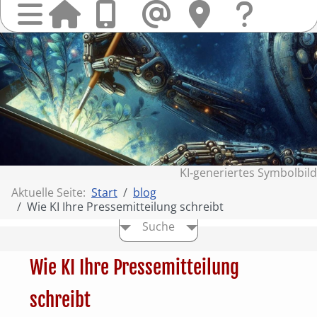
Startseit
Anrufen
Mail
Hi
finden
Frag
Sie
&
uns
Kont
KI‑generiertes Symbolbild
Aktuelle Seite:
Start
blog
Wie KI Ihre Pressemitteilung schreibt
Suche
Wie KI Ihre Pressemitteilung
schreibt