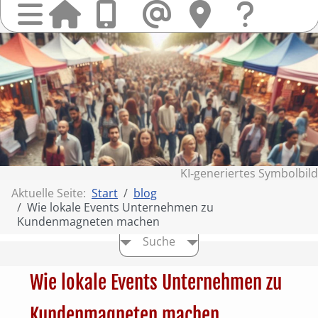
Startseit
Anrufen
Mail
Hi
finden
Frag
Sie
&
uns
Kont
KI‑generiertes Symbolbild
Aktuelle Seite:
Start
blog
Wie lokale Events Unternehmen zu
Kundenmagneten machen
Suche
Wie lokale Events Unternehmen zu
Kundenmagneten machen