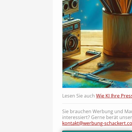
Lesen Sie auch
Wie KI Ihre Pres
Sie brauchen Werbung und Mar
interessiert? Gerne berät unser
kontakt@werbung-schackert.c