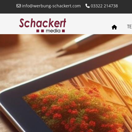
info@werbung-schackert.com
03322 214738
TE
SCHACKERT
MEDIA
STARTSEITE