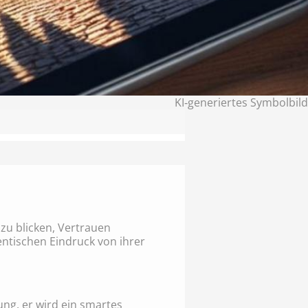
KI‑generiertes Symbolbild
n zu blicken, Vertrauen
ntischen Eindruck von ihrer
ung, er wird ein smartes