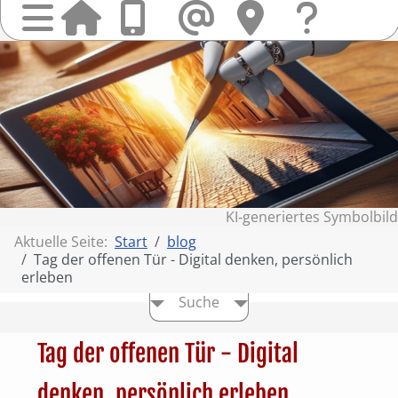
Startseit
Anrufen
Mail
Hi
finden
Frag
Sie
&
uns
Kont
KI‑generiertes Symbolbild
Aktuelle Seite:
Start
blog
Tag der offenen Tür - Digital denken, persönlich
erleben
Suche
Tag der offenen Tür - Digital
denken, persönlich erleben