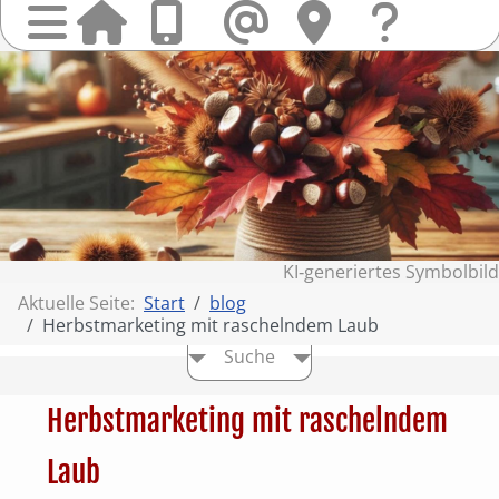
Startseit
Anrufen
Mail
Hi
finden
Frag
Sie
&
uns
Kont
KI‑generiertes Symbolbild
Aktuelle Seite:
Start
blog
Herbstmarketing mit raschelndem Laub
Suche
Herbstmarketing mit raschelndem
Laub