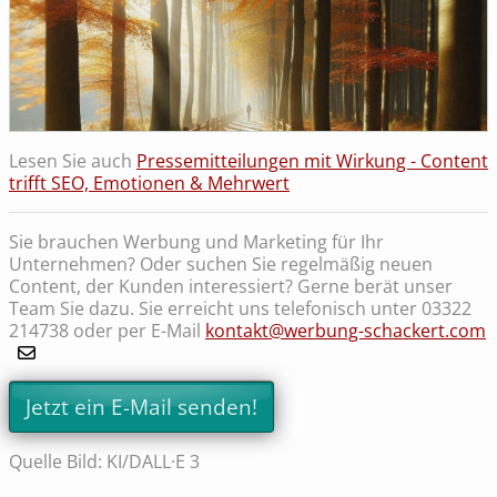
Lesen Sie auch
Pressemitteilungen mit Wirkung - Content
trifft SEO, Emotionen & Mehrwert
Sie brauchen Werbung und Marketing für Ihr
Unternehmen? Oder suchen Sie regelmäßig neuen
Content, der Kunden interessiert? Gerne berät unser
Team Sie dazu. Sie erreicht uns telefonisch unter 03322
214738 oder per E-Mail
kontakt@werbung-schackert.com
Jetzt ein E-Mail senden!
Quelle Bild: KI/DALL·E 3