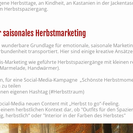
ene Herbsttage, an Kindheit, an Kastanien in der Jackentasc
nem Herbstspaziergang.
r saisonales Herbstmarketing
e wunderbare Grundlage für emotionale, saisonale Marketin
undenheit transportiert. Hier sind einige kreative Ansätze
nis-Marketing wie geführte Herbstspaziergänge mit kleinen 
, Marmelade, Handwärmer).
ein, für eine Social-Media-Kampagne „Schönste Herbstmom
 zu teilen
inen eigenen Hashtag (#Herbsttraum)
Social-Media neuen Content mit „Herbst to go“-Feeling.
in einem herbstlichen Kontext dar, ob "Outfits für den Spaz
, herbstlich“ oder "Interior in der Farben des Herbstes"