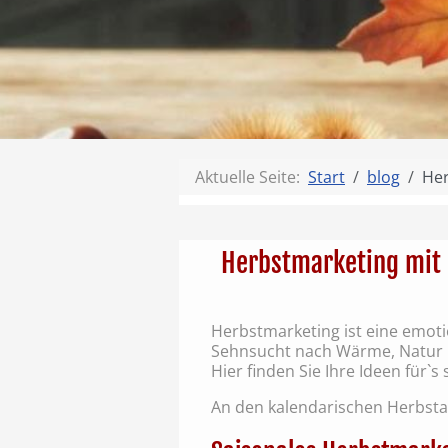
Aktuelle Seite:
Start
blog
Her
Herbstmarketing mit
Herbstmarketing ist eine emotio
Sehnsucht nach Wärme, Natur 
Hier finden Sie Ihre Ideen für`
An den kalendarischen Herbstan