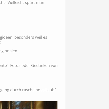
he. Vielleicht spürt man
gideen, besonders weil es
:
regionalen
ente“ Fotos oder Gedanken von
iergang durch raschelndes Laub"