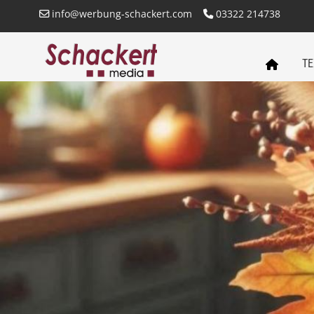
info@werbung-schackert.com
03322 214738
TE
SCHACKERT
MEDIA
STARTSEITE