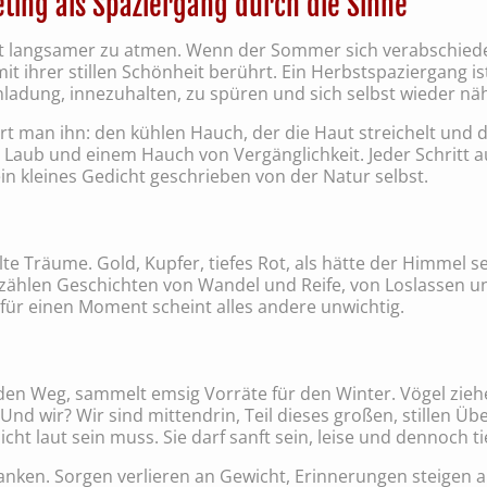
ting als Spaziergang durch die Sinne
elt langsamer zu atmen. Wenn der Sommer sich verabschiede
s mit ihrer stillen Schönheit berührt. Ein Herbstspaziergang
 Einladung, innezuhalten, zu spüren und sich selbst wieder
rt man ihn: den kühlen Hauch, der die Haut streichelt und d
h Laub und einem Hauch von Vergänglichkeit. Jeder Schritt
ein kleines Gedicht geschrieben von der Natur selbst.
 Träume. Gold, Kupfer, tiefes Rot, als hätte der Himmel se
rzählen Geschichten von Wandel und Reife, von Loslassen u
für einen Moment scheint alles andere unwichtig.
den Weg, sammelt emsig Vorräte für den Winter. Vögel zieh
nd wir? Wir sind mittendrin, Teil dieses großen, stillen Üb
ht laut sein muss. Sie darf sanft sein, leise und dennoch ti
nken. Sorgen verlieren an Gewicht, Erinnerungen steigen a