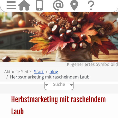
Startseit
Anrufen
Mail
Hi
finden
Frag
Sie
&
uns
Kont
KI‑generiertes Symbolbild
Aktuelle Seite:
Start
blog
Herbstmarketing mit raschelndem Laub
Suche
Herbstmarketing mit raschelndem
Laub