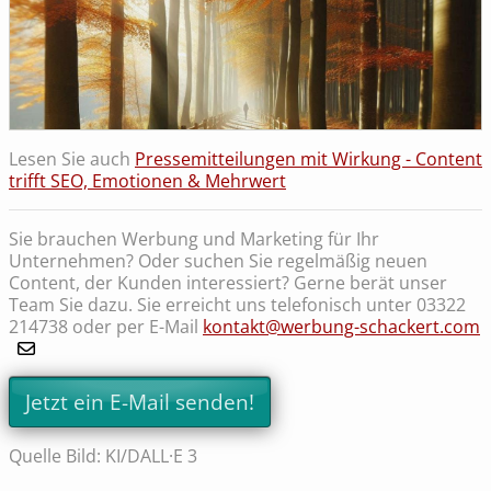
Lesen Sie auch
Pressemitteilungen mit Wirkung - Content
trifft SEO, Emotionen & Mehrwert
Sie brauchen Werbung und Marketing für Ihr
Unternehmen? Oder suchen Sie regelmäßig neuen
Content, der Kunden interessiert? Gerne berät unser
Team Sie dazu. Sie erreicht uns telefonisch unter 03322
214738 oder per E-Mail
kontakt@werbung-schackert.com
Jetzt ein E-Mail senden!
Quelle Bild: KI/DALL·E 3