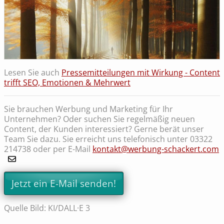
Lesen Sie auch
Pressemitteilungen mit Wirkung - Content
trifft SEO, Emotionen & Mehrwert
Sie brauchen Werbung und Marketing für Ihr
Unternehmen? Oder suchen Sie regelmäßig neuen
Content, der Kunden interessiert? Gerne berät unser
Team Sie dazu. Sie erreicht uns telefonisch unter 03322
214738 oder per E-Mail
kontakt@werbung-schackert.com
Jetzt ein E-Mail senden!
Quelle Bild: KI/DALL·E 3