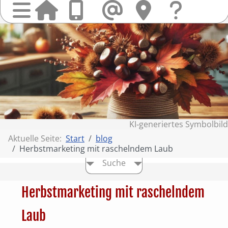
Startseit
Anrufen
Mail
Hi
finden
Frag
Sie
&
uns
Kont
KI‑generiertes Symbolbild
Aktuelle Seite:
Start
blog
Herbstmarketing mit raschelndem Laub
Suche
Herbstmarketing mit raschelndem
Laub