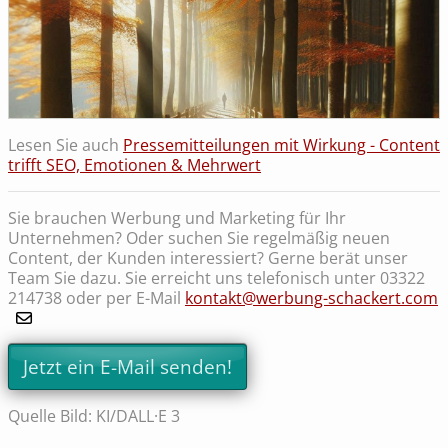
Lesen Sie auch
Pressemitteilungen mit Wirkung - Content
trifft SEO, Emotionen & Mehrwert
Sie brauchen Werbung und Marketing für Ihr
Unternehmen? Oder suchen Sie regelmäßig neuen
Content, der Kunden interessiert? Gerne berät unser
Team Sie dazu. Sie erreicht uns telefonisch unter 03322
214738 oder per E-Mail
kontakt@werbung-schackert.com
Jetzt ein E-Mail senden!
Quelle Bild: KI/DALL·E 3