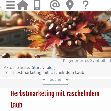
Startseit
Anrufen
Mail
Hi
finden
Frag
Sie
&
uns
Kont
KI‑generiertes Symbolbild
Aktuelle Seite:
Start
blog
Herbstmarketing mit raschelndem Laub
Suche
Herbstmarketing mit raschelndem
Laub