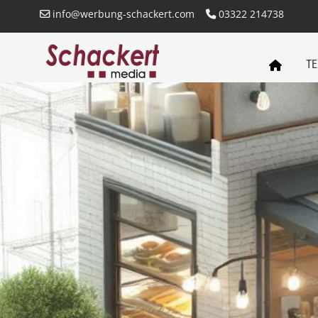
info@werbung-schackert.com
03322 214738
TE
SCHACKERT
MEDIA
STARTSEITE