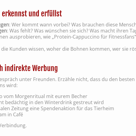
rkennst und erfüllst
ugen
: Wer kommt wann vorbei? Was brauchen diese Mensc
gen
: Was fehlt? Was wünschen sie sich? Was macht ihren Ta
onen ausprobieren, wie „Protein-Cappuccino für Fitnessfans
s die Kunden wissen, woher die Bohnen kommen, wer sie rös
h indirekte Werbung
Gespräch unter Freunden. Erzähle nicht, dass du den besten
ns wird:
Foto vom Morgenritual mit eurem Becher
imt bedächtig in den Winterdrink gestreut wird
onalen Zeitung eine Spendenaktion für das Tierheim
lam in Café
 Verbindung.