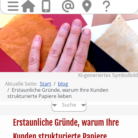
Startseit
Anrufen
Mail
Hi
finden
Frag
Sie
&
uns
Kont
KI‑generiertes Symbolbild
Aktuelle Seite:
Start
blog
Erstaunliche Gründe, warum Ihre Kunden
strukturierte Papiere lieben
Suche
Erstaunliche Gründe, warum Ihre
Kunden strukturierte Papiere