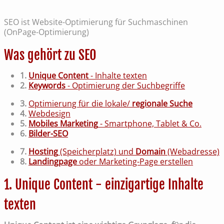
SEO ist Website-Optimierung für Suchmaschinen
(OnPage-Optimierung)
Was gehört zu SEO
1.
Unique Content
- Inhalte texten
2.
Keywords
-
Optimierung der Suchbegriffe
3.
Optimierung für die lokale/
regionale Suche
4.
Webdesign
5.
Mobiles Marketing
- Smartphone, Tablet & Co.
6.
Bilder-SEO
7.
Hosting
(Speicherplatz) und
Domain
(Webadresse)
8.
Landingpage
oder Marketing-Page erstellen
1. Unique Content - einzigartige Inhalte
texten