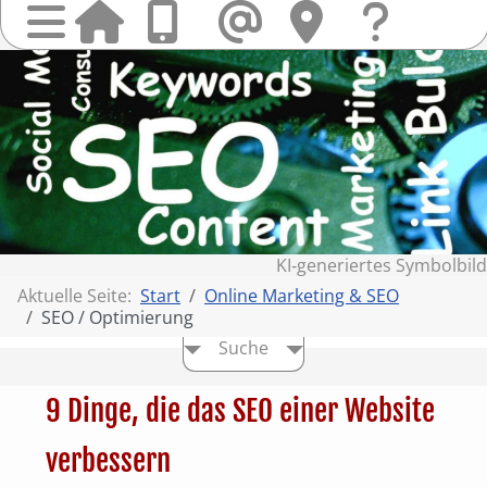
Startseit
Anrufen
Mail
Hi
finden
Frag
Sie
&
uns
Kont
KI‑generiertes Symbolbild
Aktuelle Seite:
Start
Online Marketing & SEO
SEO / Optimierung
Suche
9 Dinge, die das SEO einer Website
verbessern