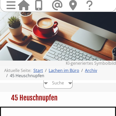
Startseit
Anrufen
Mail
Hi
finden
Frag
Sie
&
uns
Kont
KI‑generiertes Symbolbild
Aktuelle Seite:
Start
Lachen im Büro
Archiv
45 Heuschnupfen
Suche
45 Heuschnupfen