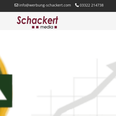
info@werbung-schackert.com
03322 214738