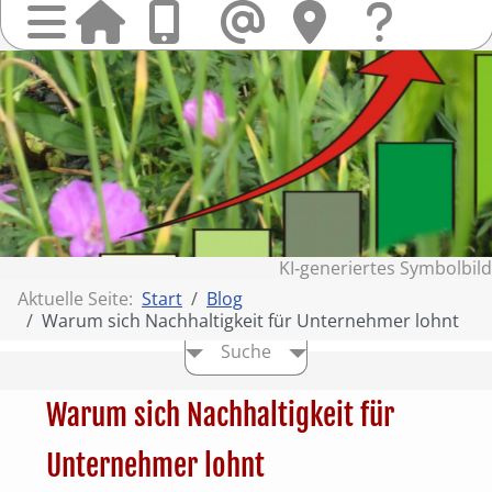
Startseit
Anrufen
Mail
Hi
finden
Frag
Sie
&
uns
Kont
KI‑generiertes Symbolbild
Aktuelle Seite:
Start
Blog
Warum sich Nachhaltigkeit für Unternehmer lohnt
Suche
Warum sich Nachhaltigkeit für
Unternehmer lohnt