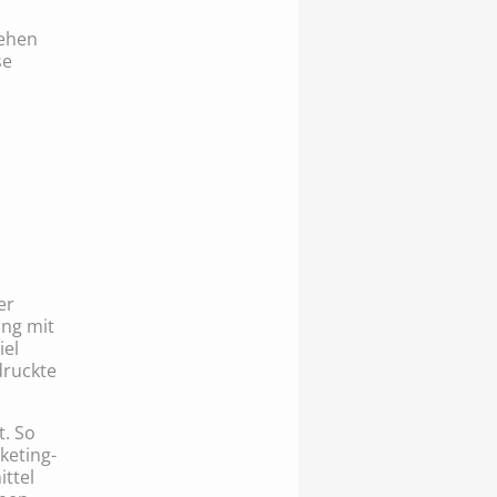
sehen
se
er
ng mit
iel
druckte
. So
keting-
ttel