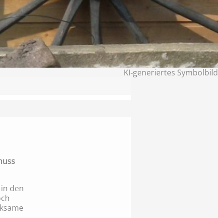
KI‑generiertes Symbolbild
muss
 in den
och
irksame