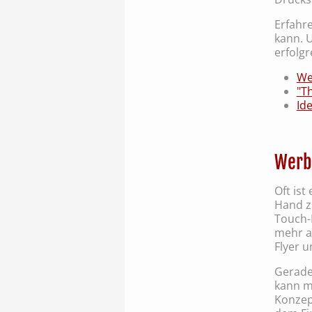
Erfahr
kann. 
erfolg
We
"Th
Id
Werb
Oft ist
Hand z
Touch-E
mehr a
Flyer 
Gerade
kann ma
Konzep