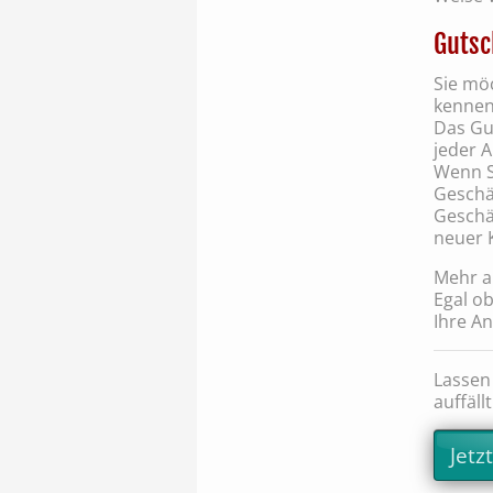
Gutsc
Sie mö
kennen
Das Gu
jeder 
Wenn Si
Geschäf
Geschä
neuer 
Mehr au
Egal ob
Ihre A
Lassen
auffällt
Jetz