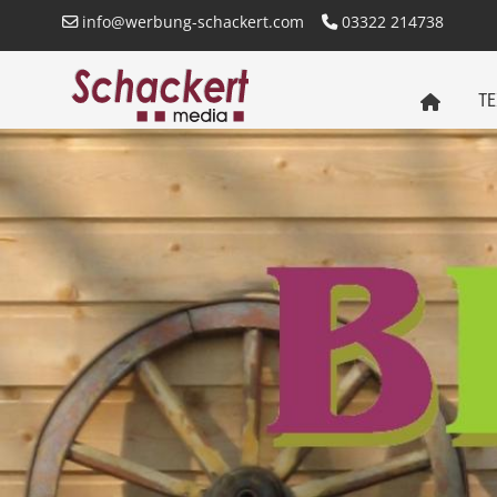
info@werbung-schackert.com
03322 214738
TE
SCHACKERT
MEDIA
STARTSEITE