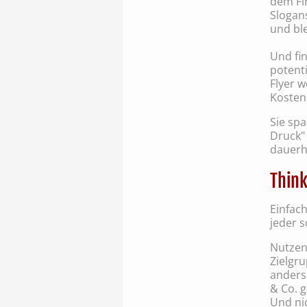
dem Fi
Slogan
und bl
Und fin
potent
Flyer 
Kosten
Sie sp
Druck" 
dauerha
Think
Einfach
jeder s
Nutzen 
Zielgru
anders 
& Co. g
Und ni