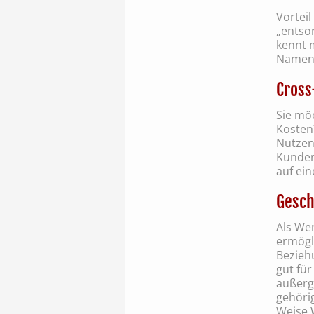
Vorteil
„entsor
kennt 
Namen
Cross
Sie möc
Kosten
Nutzen 
Kunden
auf ei
Gesch
Als We
ermögl
Bezieh
gut fü
außerg
gehöri
Weise 