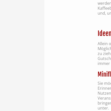
werden.
Kaffee
und, un
Ideen
Allein
Möglic
zu zieh
Gutsche
immer e
Minif
Sie möc
Erinne
Nutzen 
Veranst
bringe
unter.