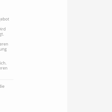
gebot
ird
gt.
deren
bung
ich.
eren
die