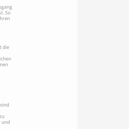
usgang
st. So
Ihren
t die
eichen
mmen
sind
zu
t und