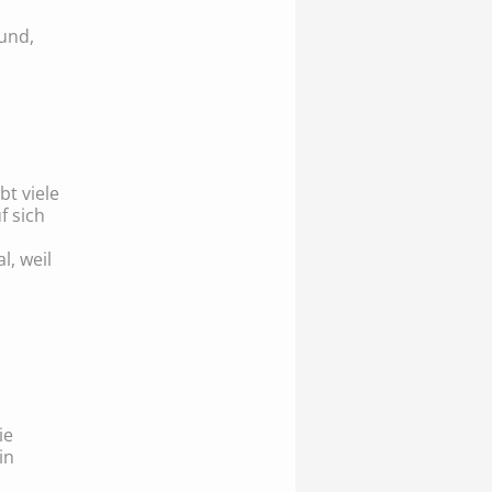
und,
t viele
f sich
l, weil
ie
in