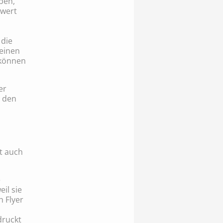
ben,
swert
 die
einen
 können
er
r den
t auch
e
il sie
h Flyer
druckt