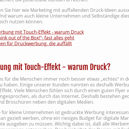
en Sie hier wie Marketing mit auffallenden Druck-Ideen aus
Und warum auch kleine Unternehmen und Selbständige die
reich nutzen können.
rbung mit Touch-Effekt - warum Druck
ink out of the Box!"- fast alles geht
een für Druckwerbung, die auffällt
ung mit Touch-Effekt - warum Druck?
 es für die Menschen immer noch besser etwas „echtes“ in d
u haben. Einige unserer Kunden nannten es deshalb Werbu
ffekt. Viele Menschen fühlen sich durch einen guten Flyer v
ngesprochen, als durch das Internet. Deshalb bestehen ge
und Broschüren neben den digitalen Medien.
 für kleine Unternehmen ist gedruckte Werbung interessant
n gezielt werben, ohne ein riesiges Budget für digitale Mar
te ausgeben zu müssen. Wichtig dabei ist, daß alle Werbemi