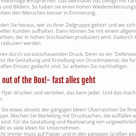
rmenimage entsprechen. Das beinhaltet das Design mit Far
s und Bildern. So haben sie einen hohen Wiedererkennung
eiben den Menschen besser in Erinnerung.
den Sie heraus, wer zu ihrer Zielgruppe gehört und wo sich
iellen Kunden aufhalten. Dann können Sie mit einem allgem
werben, der in hohen Stückzahlen produziert wird. Dadurch
 reduziert werden.
aren durch vorausschauenden Druck. Denn so ein "Defensiv
ist die Gestaltung und Erstellung von Druckmaterial, die fü
ften Einsatz gedacht sind. So arbeiten Sie nachhaltiger.
 out of the Box!- fast alles geht
 Flyer drucken und verteilen, das kann jeder. Und das mach
o.
Sie etwas abseits der gängigen Ideen! Überraschen Sie Ihr
ppe. Machen Sie Marketing mit Drucksachen, die auffallen we
sind. Für die Gestaltung und Realisierung von ungewöhnlic
ibt es viele Ideen für Unternehmen.
cht immer muss auf Papier und in den gängigen Größen ge