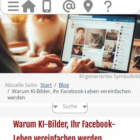
Startseit
Anrufen
Mail
Hi
finden
Frag
Sie
&
uns
Kont
KI‑generiertes Symbolbild
Aktuelle Seite:
Start
Blog
Warum KI-Bilder, Ihr Facebook-Leben vereinfachen
werden
Suche
Warum KI-Bilder, Ihr Facebook-
Leben vereinfachen werden