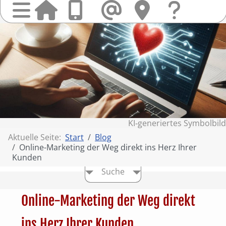
Startseit
Anrufen
Mail
Hi
finden
Frag
Sie
&
uns
Kont
KI‑generiertes Symbolbild
Aktuelle Seite:
Start
Blog
Online-Marketing der Weg direkt ins Herz Ihrer
Kunden
Suche
Online-Marketing der Weg direkt
ins Herz Ihrer Kunden