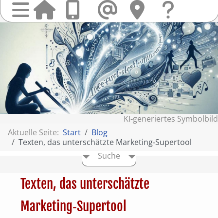
Startseit
Anrufen
Mail
Hi
finden
Frag
Sie
&
uns
Kont
KI‑generiertes Symbolbild
Aktuelle Seite:
Start
Blog
Texten, das unterschätzte Marketing‑Supertool
Suche
Texten, das unterschätzte
Marketing‑Supertool