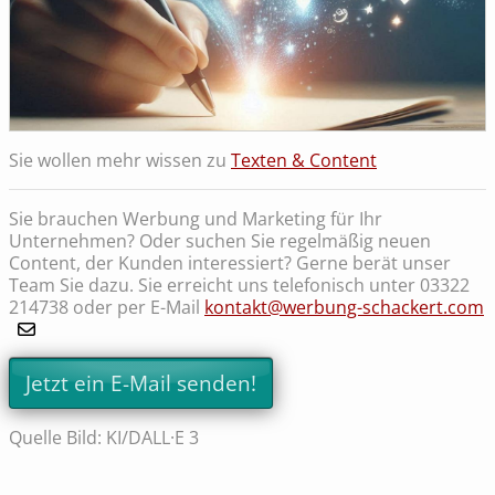
Sie wollen mehr wissen zu
Texten & Content
Sie brauchen Werbung und Marketing für Ihr
Unternehmen? Oder suchen Sie regelmäßig neuen
Content, der Kunden interessiert? Gerne berät unser
Team Sie dazu. Sie erreicht uns telefonisch unter 03322
214738 oder per E-Mail
kontakt@werbung-schackert.com
Jetzt ein E-Mail senden!
Quelle Bild: KI/DALL·E 3