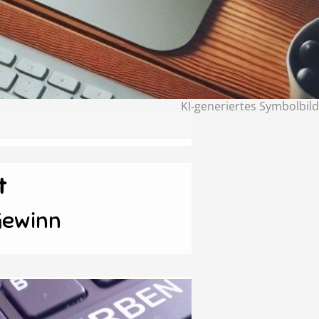
KI‑generiertes Symbolbild
t
Gewinn