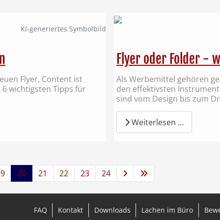
KI‑generiertes Symbolbild
n
Flyer oder Folder - w
euen Flyer, Content ist
Als Werbemittel gehören ge
 6 wichtigsten Tipps für
den effektivsten Instrume
sind vom Design bis zum Dr
Weiterlesen …
19
20
21
22
23
24
FAQ
Kontakt
Downloads
Lachen im Büro
Bew