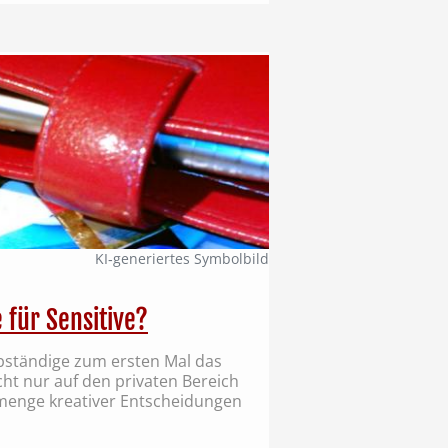
KI‑generiertes Symbolbild
 für Sensitive?
lbständige zum ersten Mal das
icht nur auf den privaten Bereich
menge kreativer Entscheidungen