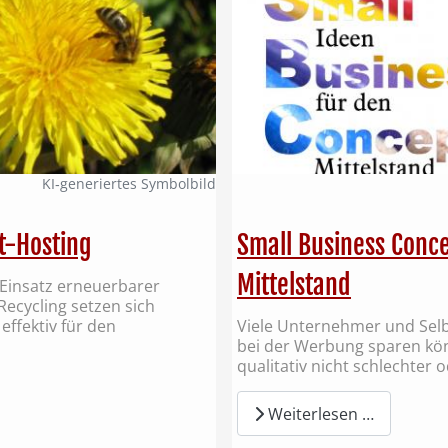
KI‑generiertes Symbolbild
t-Hosting
Small Business Conce
Mittelstand
 Einsatz erneuerbarer
cycling setzen sich
effektiv für den
Viele Unternehmer und Selb
bei der Werbung sparen kön
qualitativ nicht schlechter 
Weiterlesen …