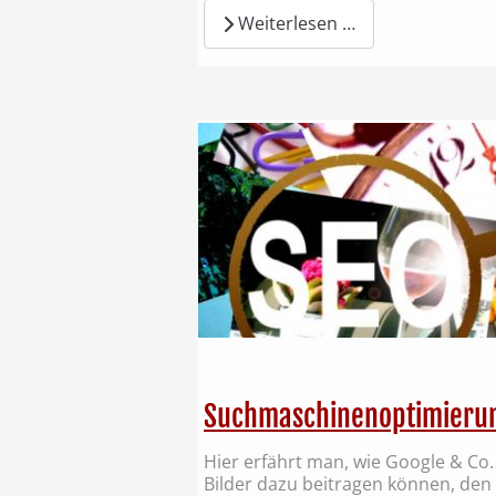
Weiterlesen …
Suchmaschinenoptimierun
Hier erfährt man, wie Google & Co.
Bilder dazu beitragen können, den 