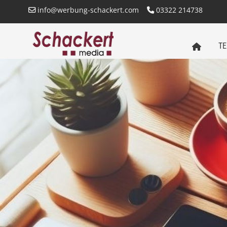
info@werbung-schackert.com
03322 214738
TE
SCHACKERT
MEDIA
STARTSEITE