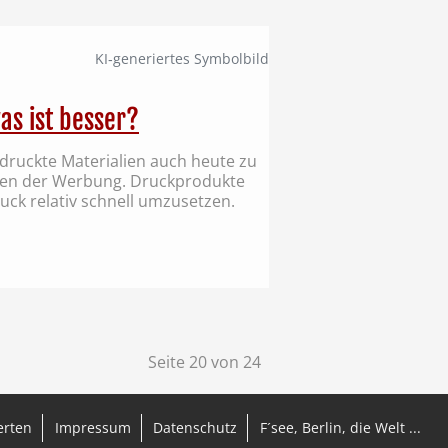
KI‑generiertes Symbolbild
as ist besser?
druckte Materialien auch heute zu
nten der Werbung. Druckprodukte
uck relativ schnell umzusetzen.
Seite 20 von 24
erten
Impressum
Datenschutz
F´see, Berlin, die Welt ...