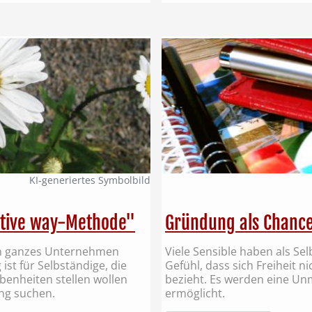
KI‑generiertes Symbolbild
ntive way-Methode"
Gründung als Chance
in ganzes Unternehmen
Viele Sensible haben als Se
ist für Selbständige, die
Gefühl, dass sich Freiheit n
enheiten stellen wollen
bezieht. Es werden eine Un
ng suchen.
ermöglicht.